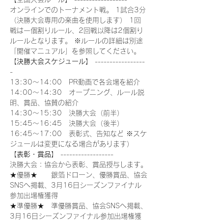
オンラインでのトーナメント戦。 1試合3分
（決勝大会専用の楽曲を使用します） 1回
戦は一個割りルール、2回戦以降は2個割り
ルールとなります。 ※ルールの詳細は別途
「開催マニュアル」を参照してください。
【
決勝大会スケジュール
】 -----------------
-
13:30～14:00　PR動画で各会場を紹介
14:00～14:30　オープニング、ルール説
明、賞品、協賛の紹介
14:30～15:30　決勝大会（前半）
15:45～16:45　決勝大会（後半）
16:45～17:00　表彰式、告知など ※スケ
ジュールは変更になる場合があります）
【
表彰・賞品
】 ------------------
決勝大会：協会から表彰、賞品授与します。
★優勝★　　銀箔ドローン、優勝賞品、協会
SNSへ掲載、3月16日シーズンファイナル
参加出場権獲得
★準優勝★　準優勝賞品、協会SNSへ掲載、
3月16日シーズンファイナル参加出場権獲