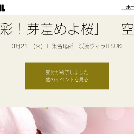
ホ
彩！芽差めよ桜」 
3月21日(火)
  |  
集合場所：渓流ヴィラITSUKI
受付が終了しました
他のイベントを見る