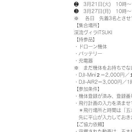
❷　3月21日(火)　10時～
❸　3月27日(月)　10時～
※ 　各日　先着3名とさ
【集合場所】
渓流ヴィラITSUKI
【持参品】
・ドローン機体
・バッテリー
・充電器
※　まだ機体をお持ちでな
・DJI-Mini２＝2,000円
・DJI-AIR2＝3,000円／
【参加条件】
・機体登録が済み、登録番
・飛行計画の入力を済ませ
　＊飛行場所と時間は「五
　先に平山が入力しておき
【ご協力依頼】
・空撮された動画は、五木