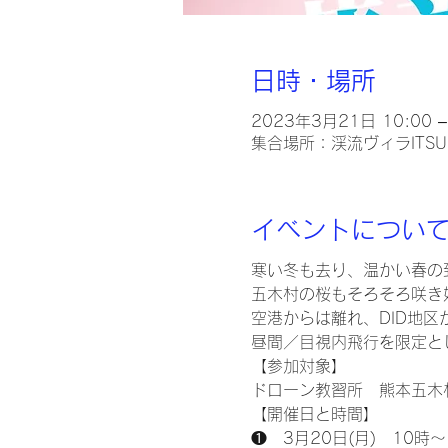
日時・場所
2023年3月21日 10:00 – 
集合場所：渓流ヴィラITSU
イベントについ
寒い冬も去り、温かい春の
五木村の桜もそろそろ咲き
空港からは離れ、DID地
昼間／目視内飛行を限定と
【参加対象】
ドローン教習所　熊本五木
【開催日と時間】
❶　3月20日(月)　10時～