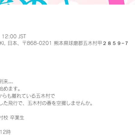
12:00 JST
KI, 日本、〒868-0201 熊本県球磨郡五木村甲２８５９−７
て
到来…
始めます。
区からも離れている五木村で
した飛行で、五木村の春を空撮しませんか。
村校 卒業生
12時