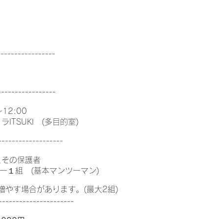
て
-----------------
)
-----------------
12:00
ITSUKI (多目的室)
-------------------
とその保護者
アー１組 (基本マンツーマン)
す場合があります。(最大2組)
----------------------