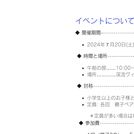
イベントについ
◆
開催期間-
--------------
2024年７月20日(土
◆
時間と場所
------------
午前の部……10:00～
場所…………渓流ヴィラ
◆
対称
-------------------
小学生以上のお子様
定員: 各回 親子ペ
＊定員が多い場合は増や
◆
参加費
----------------