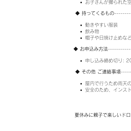
お子さんが撮られた空
◆
持ってくるもの
--------
動きやすい服装
飲み物
帽子や日焼け止めな
◆
お申込み方法
-----------
申し込み締め切り: 20
◆
その他 ご連絡事項
-----
屋内で行うため雨天
安全のため、インス
夏休みに親子で楽しいドロ