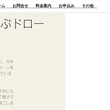
ーム
お問合せ
料金案内
お申込み
その他
学ぶドロー
に、今年
ローンを
ていま
子供にも
て親子で
過ごしま