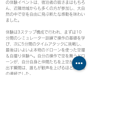
の体験イベントは、宿泊者の皆さまはもちろ
ん、近隣地域からも多くの方が参加し、大自
然の中で空を自由に飛ぶ新たな感動を味わい
ました。
体験は3ステップ構成で行われ、まずは10
分間のシミュレーター訓練で操作の基礎を学
び、次に5分間のタイムアタックに挑戦し、
最後はいよいよ本物のドローンを使った空撮
＆自撮り体験へ。自分の操作で空を舞うドロ
ーンが、自分自身と仲間たちを上空から映し
出す瞬間は、誰もが歓声を上げるほどの感動
の連続でした。
さらに、撮影した写真は短いスライド動画に
編集し、お持ち帰りいただけるサービスも大
好評。参加者の中には「こんな景色、見たこ
とない！」と目を輝かせる子どもたちや、
「まさか自分がドローンを飛ばす日が来ると
は」と笑顔を見せる大人の姿も見られ、空の
体験が世代を超えた笑顔をつないでくれまし