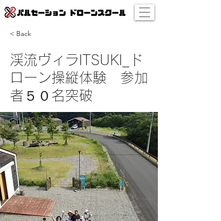
< Back
渓流ヴィラITSUKI_ド
ローン操縦体験 参加
者５０名突破