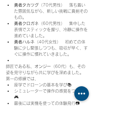
勇者タカツグ
（70代男性）　落ち着い
た雰囲気ながら、新しい挑戦に真剣その
もの。
勇者クロガネ
（60代男性）　集中した
表情でスティックを握り、冷静に操作を
進めていました。
勇者ハルネ
（40代女性）　初めての体
験に少し緊張しつつも、吸収が早く、す
ぐに操作に慣れていきました。
師匠である私、
オンジー
（60代）も、その
姿を見守りながら共に学びを深めました。
第一の修練では、
座学でドローンの基本を学び📚
シミュレーターで操作の感覚をつかみ
🎮
最後には実機を使っての体験飛行📷
という流れで進行しました。
特に印象的だったのは「難しい」という言葉
を口にしないルール。実は無意識に「難しい